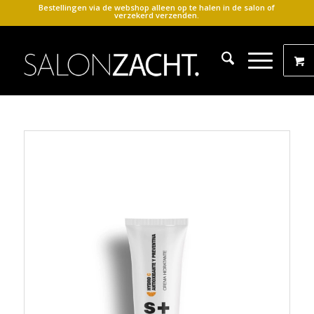
Bestellingen via de webshop alleen op te halen in de salon of
verzekerd verzenden.