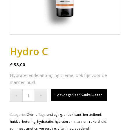
Hydro C
€
38,00
Hydraterende anti-aging crème, ook fijn voor de
mannen huid.
Toevoegen aan winkelwagen
Categorie:
Crème
Tags:
anti-aging
,
antioxidant
,
herstellend
,
huidverbetering
,
hydratatie
,
hydrateren
,
mannen
,
rokershuid
,
summecosmetics
,
verzorging
,
vitaminec
,
voedend