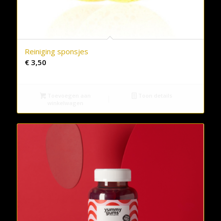
Reiniging sponsjes
€
3,50
Toevoegen aan
Toon details
winkelwagen