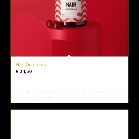
Hair Gummies
€
24,50
Toevoegen aan
Toon details
winkelwagen