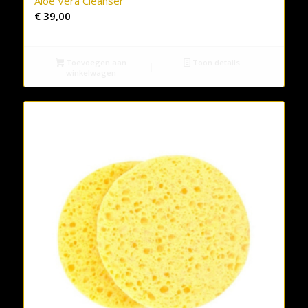
Aloe Vera Cleanser
€
39,00
Toevoegen aan
Toon details
winkelwagen