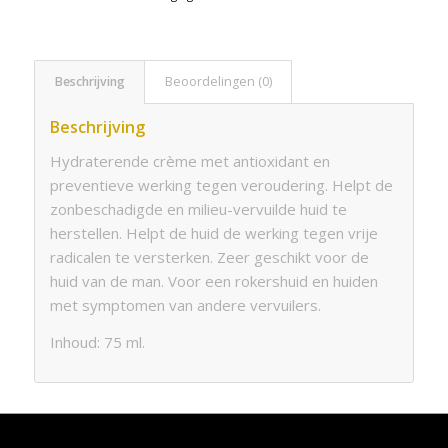
Beschrijving
Beoordelingen (0)
Beschrijving
Hydraterende crème met antioxidant en
preventieve werking tegen veroudering. Helpt de
zonbeschadigde en milieu-vervuilde huid te
herstellen. Helpt de huid de werking tegen vrije
radicalen te versterken. Zeer geschikt voor de
huid van de man. Voor een rokershuid en huiden
met symptomen van andere vervuilers.
Inhoud: 75 ml.