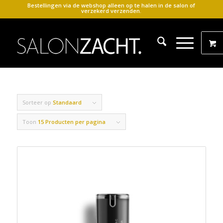
Bestellingen via de webshop alleen op te halen in de salon of
verzekerd verzenden.
Sorteer op
Standaard
Toon
15 Producten per pagina