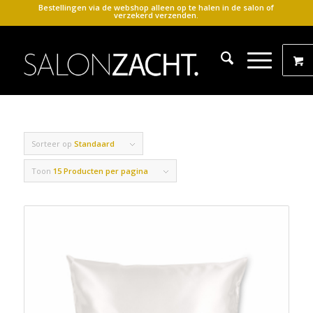
Bestellingen via de webshop alleen op te halen in de salon of
verzekerd verzenden.
Sorteer op
Standaard
Toon
15 Producten per pagina