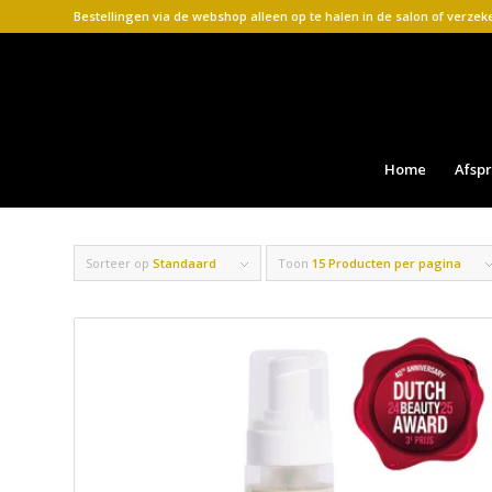
Bestellingen via de webshop alleen op te halen in de salon of verze
Home
Afsp
Sorteer op
Standaard
Toon
15 Producten per pagina