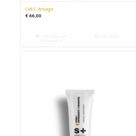
Cell C Antiage
€
66,00
Toevoegen aan
Toon details
winkelwagen