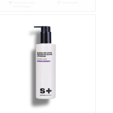
Toevoegen aan
Toon details
winkelwagen