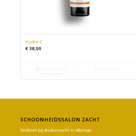
Hydro C
€
38,00
Toevoegen aan
Toon details
winkelwagen
SCHOONHEIDSSALON ZACHT
Welkom bij #salonzacht in Alkmaar.