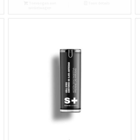
Toevoegen aan
Toon details
winkelwagen