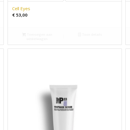
Cell Eyes
€
53,00
Toevoegen aan
Toon details
winkelwagen