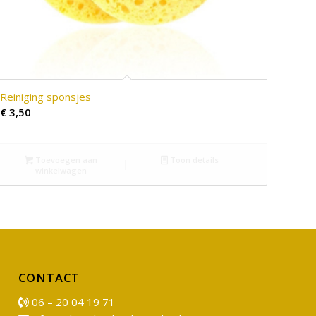
Reiniging sponsjes
€
3,50
Toevoegen aan
Toon details
winkelwagen
CONTACT
06 – 20 04 19 71