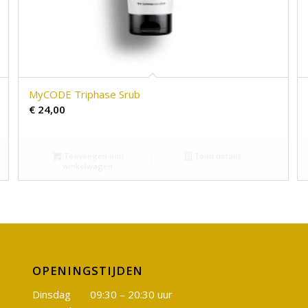
MyCODE Triphase Srub
€
24,00
Toevoegen aan
Toon details
winkelwagen
OPENINGSTIJDEN
Dinsdag 09:30 – 20:30 uur