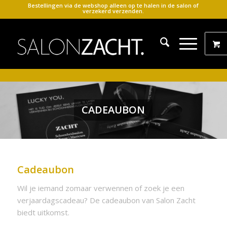
Bestellingen via de webshop alleen op te halen in de salon of
verzekerd verzenden.
CADEAUBON
Cadeaubon
Wil je iemand zomaar verwennen of zoek je een
verjaardagscadeau? De cadeaubon van Salon Zacht
biedt uitkomst.