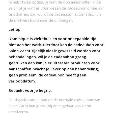
Je hebt twee opties, je kunt de bon aanschaffen in de
salon of je kunt er voor kiezen de cadeaubon online aan
te schaffen, dan wordt de cadeaubon automatisch via
de mail verstuurd naar de ontvanger.
Let op!
Dominique is ziek thuis en voor onbepaalde tijd
niet aan het werk. Hierdoor kan de cadeaubon voor
Salon Zacht tijdelijk niet ingewisseld worden voor
behandelingen, wil je de cadeaubon graag
gebruiken dan kun je er uiteraard producten voor
aanschaffen. Wacht je liever op een behandeling,
geen probleem, de cadeaubon heeft geen
verloopdatum.
Bedankt voor je begrip.
De digitale cadeaubon en de normale cadeaubon van
Salon Zacht kun je niet bij de nagelbar van Demi
verzilveren.