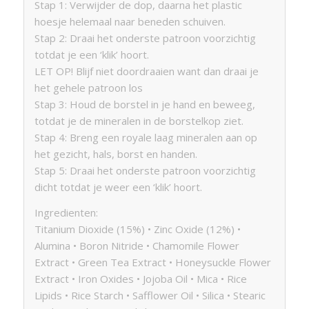
Stap 1: Verwijder de dop, daarna het plastic
hoesje helemaal naar beneden schuiven.
Stap 2: Draai het onderste patroon voorzichtig
totdat je een ‘klik’ hoort.
LET OP! Blijf niet doordraaien want dan draai je
het gehele patroon los
Stap 3: Houd de borstel in je hand en beweeg,
totdat je de mineralen in de borstelkop ziet.
Stap 4: Breng een royale laag mineralen aan op
het gezicht, hals, borst en handen.
Stap 5: Draai het onderste patroon voorzichtig
dicht totdat je weer een ‘klik’ hoort.
Ingredienten:
Titanium Dioxide (15%) • Zinc Oxide (12%) •
Alumina • Boron Nitride • Chamomile Flower
Extract • Green Tea Extract • Honeysuckle Flower
Extract • Iron Oxides • Jojoba Oil • Mica • Rice
Lipids • Rice Starch • Safflower Oil • Silica • Stearic