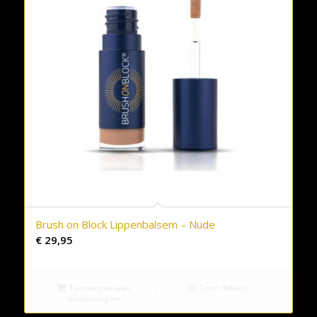
Brush on Block Lippenbalsem – Nude
€
29,95
Toevoegen aan
Toon details
winkelwagen