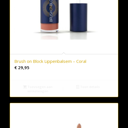
Brush on Block Lippenbalsem – Coral
€
29,95
Toevoegen aan
Toon details
winkelwagen