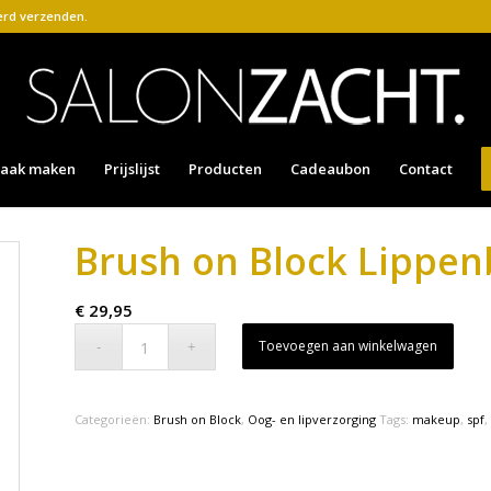
kerd verzenden.
raak maken
Prijslijst
Producten
Cadeaubon
Contact
Brush on Block Lippen
€
29,95
Toevoegen aan winkelwagen
Categorieën:
Brush on Block
,
Oog- en lipverzorging
Tags:
makeup
,
spf