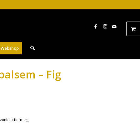
Webshop
balsem – Fig
,
zonbescherming