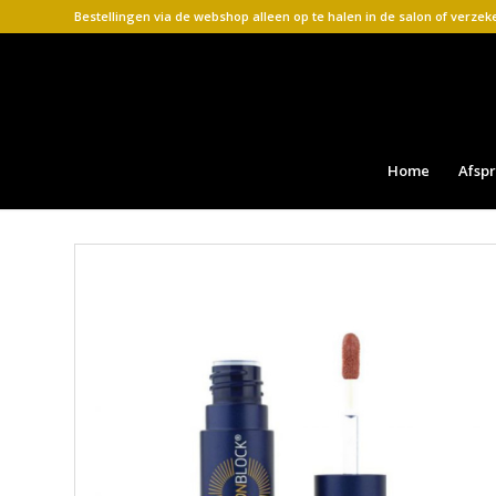
Bestellingen via de webshop alleen op te halen in de salon of verze
Home
Afsp