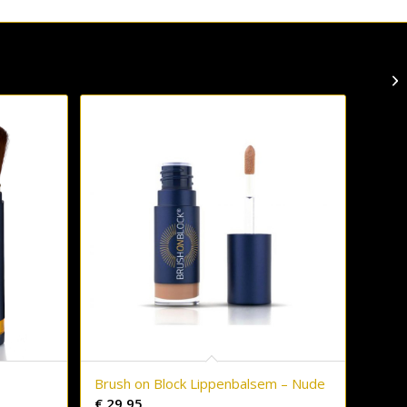
t
Brush on Block Lippenbalsem – Nude
€
29,95