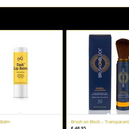
 Balm
Brush on Block – Transparan
€
48,95