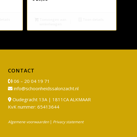
etails
Toevoegen aan
Toon details
winkelwagen
CONTACT
06 – 20 04 19 71
info@schoonheidssalonzacht.nl
Oudegracht 13A | 1811CA ALKMAAR
KvK nummer: 65413644
Algemene voorwaarden
|
Privacy statement