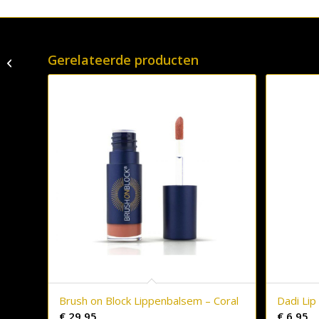
Brush on Block
Gerelateerde producten
Lippenbalsem – Nude
Brush on Block Lippenbalsem – Coral
Dadi Lip
€
29,95
€
6,95