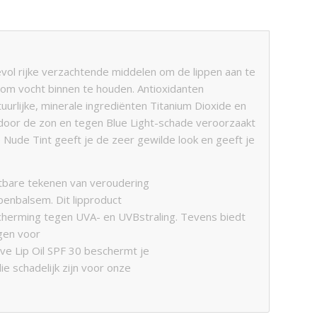
evol rijke verzachtende middelen om de lippen aan te
t om vocht binnen te houden. Antioxidanten
rlijke, minerale ingrediënten Titanium Dioxide en
oor de zon en tegen Blue Light-schade veroorzaakt
 Nude Tint geeft je de zeer gewilde look en geeft je
htbare tekenen van veroudering
penbalsem. Dit lipproduct
herming tegen UVA- en UVBstraling. Tevens biedt
gen voor
ive Lip Oil SPF 30 beschermt je
e schadelijk zijn voor onze