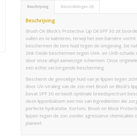
Beschrijving
Beoordelingen (0)
Beschrijving
Brush On Block’s Protective Lip Oil SPF 30 zit boord
vullen en te kalmeren, terwijl het een barrière vorm
beschermen de tere huid tegen de omgeving. De natuu
Zink Oxide beschermen tegen UVA- en UVB-schade d
door onze altijd aanwezige schermen. Onze originele
een echte verzorgende bescherming.
Bescherm de gevoelige huid van je lippen tegen zic
door UV-straling van de zon met Brush on Block’s lip
bevat SPF 30 en biedt optimale breedspectrum besc
deze lippenbalsem een mix van ingrediënten die zor
perfecte hydratatie. Kortom, Brush on Block Protect
lippen tegen de zon zonder agressieve chemicaliën di
planeet.