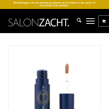
Bestellingen via de webshop alleen op te halen in de salon of
verzekerd verzenden.