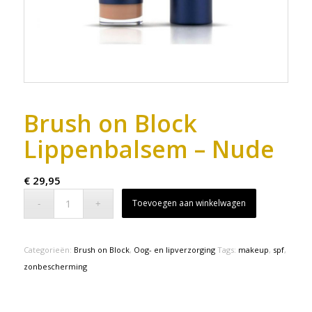
Brush on Block
Lippenbalsem – Nude
€
29,95
Toevoegen aan winkelwagen
Categorieën:
Brush on Block
,
Oog- en lipverzorging
Tags:
makeup
,
spf
,
zonbescherming