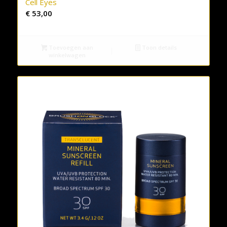
Cell Eyes
€
53,00
Toevoegen aan
Toon details
winkelwagen