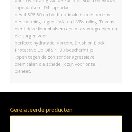
door UV-straling van de zon met Brush on Block’s
lippenbalsem. Dit lipproduct
bevat SPF 30 en biedt optimale breedspectrum
bescherming tegen UVA- en UVBstraling. Tevens
biedt deze lippenbalsem een mix van ingrediënten
die zorgen voor
perfecte hydratatie. Kortom, Brush on Block
Protective Lip Oil SPF 30 beschermt je
lippen tegen de zon zonder agressieve
chemicaliën die schadelijk zijn voor onze
planeet.
Gerelateerde producten