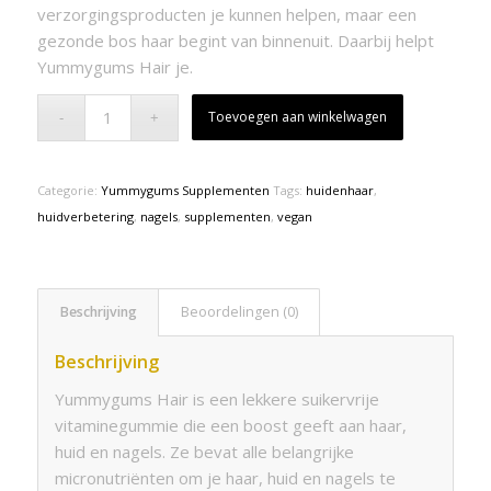
verzorgingsproducten je kunnen helpen, maar een
gezonde bos haar begint van binnenuit. Daarbij helpt
Yummygums Hair je.
Toevoegen aan winkelwagen
Categorie:
Yummygums Supplementen
Tags:
huidenhaar
,
huidverbetering
,
nagels
,
supplementen
,
vegan
Beschrijving
Beoordelingen (0)
Beschrijving
Yummygums Hair is een lekkere suikervrije
vitaminegummie die een boost geeft aan haar,
huid en nagels. Ze bevat alle belangrijke
micronutriënten om je haar, huid en nagels te