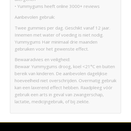
• Yummygums heeft online 3000+ reviews
Aanbevolen gebruik:
Twee gummies per dag. Geschikt vanaf 12 jaar.
Innemen met water of voeding is niet nodig.
Yummygums Hair minimaal drie maanden
gebruiken voor het gewenste effect.
Bewaaradvies en veiligheid:
Bewaar Yummygums droog, koel <21°C en buiten
bereik van kinderen. De aanbevolen dagelijkse
hoeveelheid niet overschrijden. Overmatig gebruik
kan een laxerend effect hebben. Raadpleeg vóór
gebruik een arts in geval van zwangerschap,
lactatie, medicijngebruik, of bij ziekte.