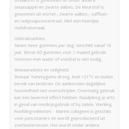
smaakstof is gewonnen uit onder andere
sinaasappel en zwarte aalbes. De kleurstof is
gewonnen uit wortel-, zwarte aalbes-, saffloer-
en radijssapconcentraat. Met een heerlijke
multifruitsmaak.
Gebruiksadvies:
Neem twee gummies per dag. Geschikt vanaf 18
jaar. Bevat 60 gummies voor 1 maand gebruik.
Innemen met water of voedsel is niet nodig.
Bewaaradvies en veiligheid:
Bewaar Yummygums droog, koel <21°C en buiten
bereik van kinderen. De aanbevolen dagelijkse
hoeveelheid niet overschrijden. Overmatig gebruik
kan een laxerend effect hebben. Raadpleeg je arts
in geval van medicijngebruik of bij ziekte. Werking
hoofdingrediënten: - Marine collageen is geschikt
voor pescotariërs en wordt geproduceerd uit
zoetwatervissen. Het wordt onder andere