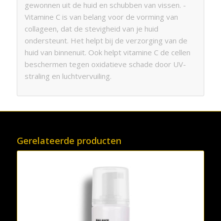
gewonnen uit de huid en schubben van vissen. -
Vitamine C is van belang voor de vorming van
collageen, dat de stevigheid van je huid
ondersteunt. Het helpt bij de verzorging van de
huid van binnenuit. Ook helpt vitamine C de cellen
beschermen tegen oxidatieve schade door UV-
straling en luchtvervuiling.
Gerelateerde producten