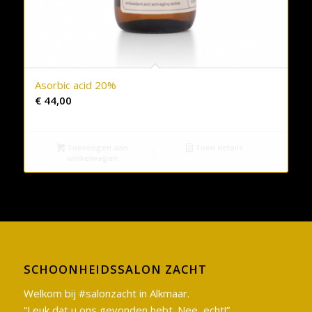
Asorbic acid 20%
€
44,00
Toevoegen aan
Toon details
winkelwagen
SCHOONHEIDSSALON ZACHT
Welkom bij #salonzacht in Alkmaar.
“Leuk dat u ons gevonden hebt. Nee, echt!”