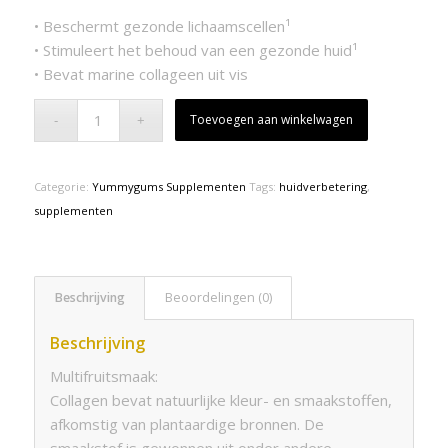
• Beschermt gezonde lichaamscellen¹
• Stimuleert het behoud van een gezonde huid¹
• Bevat marine collageen uit vis
Toevoegen aan winkelwagen
Categorie:
Yummygums Supplementen
Tags:
huidverbetering
,
supplementen
Beschrijving
Beoordelingen (0)
Beschrijving
Multifruitsmaak:
Collagen bevat natuurlijke kleur- en smaakstoffen,
afkomstig van plantaardige bronnen. De