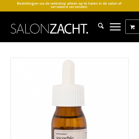
Bestellingen via de webshop alleen op te halen in de salon of
verzekerd verzenden.