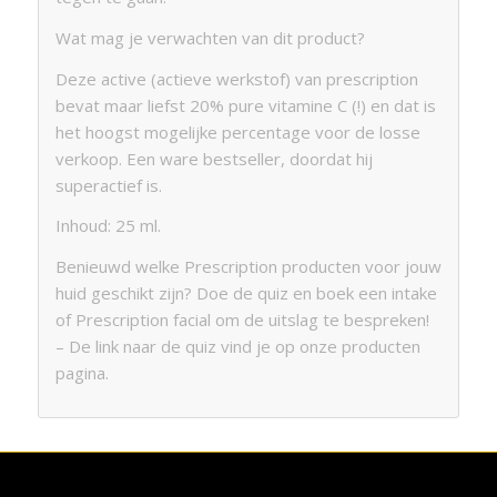
Wat mag je verwachten van dit product?
Deze active (actieve werkstof) van prescription
bevat maar liefst 20% pure vitamine C (!) en dat is
het hoogst mogelijke percentage voor de losse
verkoop. Een ware bestseller, doordat hij
superactief is.
Inhoud:
25 ml.
Benieuwd welke Prescription producten voor jouw
huid geschikt zijn? Doe de quiz en boek een intake
of Prescription facial om de uitslag te bespreken!
– De link naar de quiz vind je op onze producten
pagina.