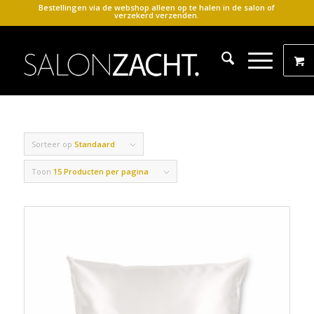
Bestellingen via de webshop alleen op te halen in de salon of
verzekerd verzenden.
Sorteer op
Standaard
Toon
15 Producten per pagina