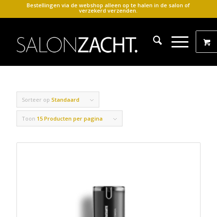
Bestellingen via de webshop alleen op te halen in de salon of
verzekerd verzenden.
Sorteer op
Standaard
Toon
15 Producten per pagina