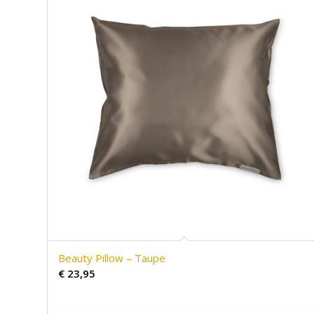
Beauty Pillow – Taupe
€
23,95