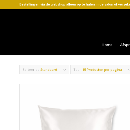
Bestellingen via de webshop alleen op te halen in de salon of verze
Home
Afsp
Sorteer op
Standaard
Toon
15 Producten per pagina